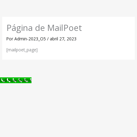
Ir
al
contenido
Página de MailPoet
Por
Admin-2023_O5
/
abril 27, 2023
[mailpoet_page]
Call Now Button